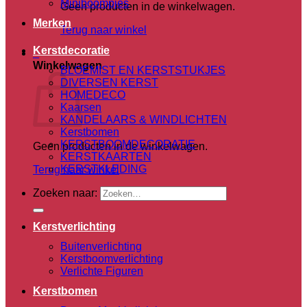
Miniboompjes
Geen producten in de winkelwagen.
Merken
Terug naar winkel
Kerstdecoratie
0
Winkelwagen
BLOEMIST EN KERSTSTUKJES
DIVERSEN KERST
HOMEDECO
Kaarsen
KANDELAARS & WINDLICHTEN
Kerstbomen
KERSTBOOMDECORATIE
Geen producten in de winkelwagen.
KERSTKAARTEN
KERSTKLEDING
Terug naar winkel
Zoeken naar:
Kerstverlichting
Buitenverlichting
Kerstboomverlichting
Verlichte Figuren
Kerstbomen