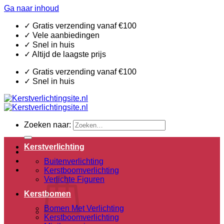
Ga naar inhoud
✓ Gratis verzending vanaf €100
✓ Vele aanbiedingen
✓ Snel in huis
✓ Altijd de laagste prijs
✓ Gratis verzending vanaf €100
✓ Snel in huis
Zoeken naar:
Kerstverlichting
Login
Buitenverlichting
€
0,00
0
Kerstboomverlichting
Verlichte Figuren
Kerstbomen
Bomen Met Verlichting
Kerstboomverlichting