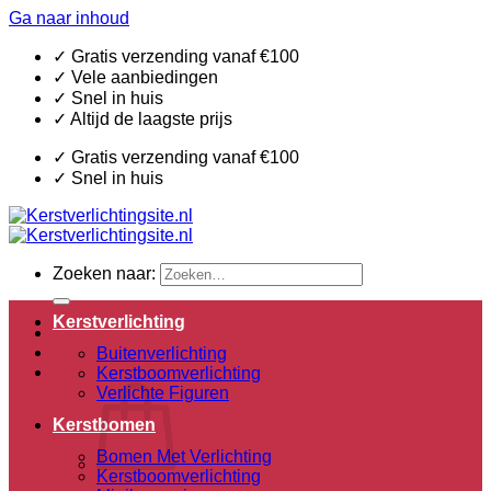
Ga naar inhoud
✓ Gratis verzending vanaf €100
✓ Vele aanbiedingen
✓ Snel in huis
✓ Altijd de laagste prijs
✓ Gratis verzending vanaf €100
✓ Snel in huis
Zoeken naar:
Kerstverlichting
Login
Buitenverlichting
€
0,00
0
Kerstboomverlichting
Verlichte Figuren
Kerstbomen
Bomen Met Verlichting
Kerstboomverlichting