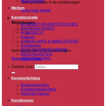
Miniboompjes
Geen producten in de winkelwagen.
Merken
Terug naar winkel
Kerstdecoratie
0
Winkelwagen
BLOEMIST EN KERSTSTUKJES
DIVERSEN KERST
HOMEDECO
Kaarsen
KANDELAARS & WINDLICHTEN
Kerstbomen
KERSTBOOMDECORATIE
Geen producten in de winkelwagen.
KERSTKAARTEN
KERSTKLEDING
Terug naar winkel
Zoeken naar:
Kerstverlichting
Buitenverlichting
Kerstboomverlichting
Verlichte Figuren
Kerstbomen